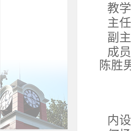
教
主
副
成
陈胜
内