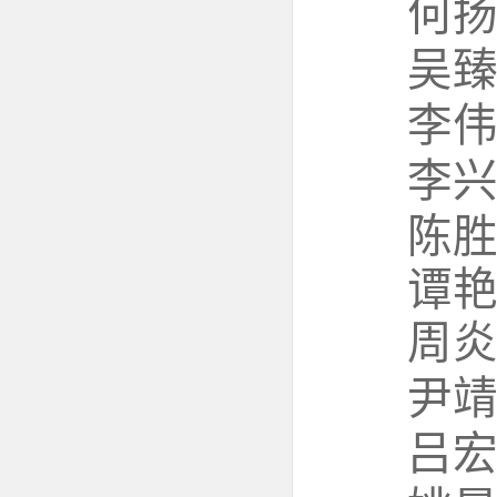
何
吴
李
李
陈
谭
周
尹
吕