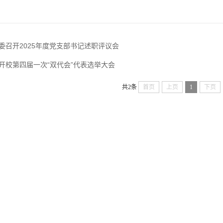
委召开2025年度党支部书记述职评议会
开校第四届一次“双代会”代表选举大会
共2条
首页
上页
1
下页