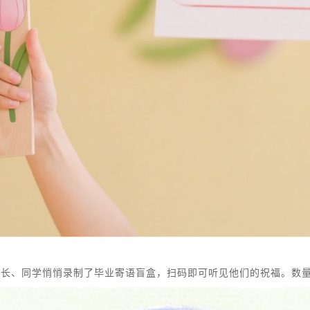
师长、同学悄悄录制了毕业寄语盲盒，扫码即可听见他们的祝福。数