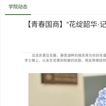
学院动态
【青春国商】“花绽韶华·
当流苏遇见花瓣，静思湖畔的微风将为你封存最
学士帽上，以永生花镌刻校徽的纹路，用丝带缠绕